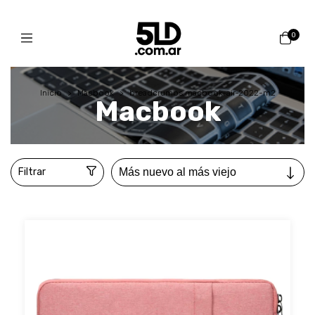
0
Inicio
>
Macbook
>
breadcrumbs.macbook-air-2022-m2
Macbook
Filtrar