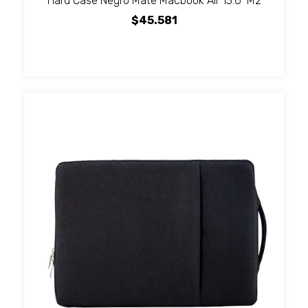
Hard Case Negro Mate Macbook Air 13.6" M2
$45.581