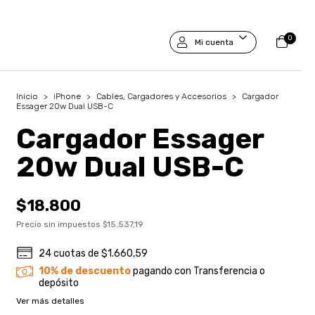
0
Mi cuenta
Inicio
>
iPhone
>
Cables, Cargadores y Accesorios
>
Cargador
Essager 20w Dual USB-C
Cargador Essager
20w Dual USB-C
$18.800
Precio sin impuestos
$15.537,19
24
cuotas de
$1.660,59
10% de descuento
pagando con Transferencia o
depósito
Ver más detalles