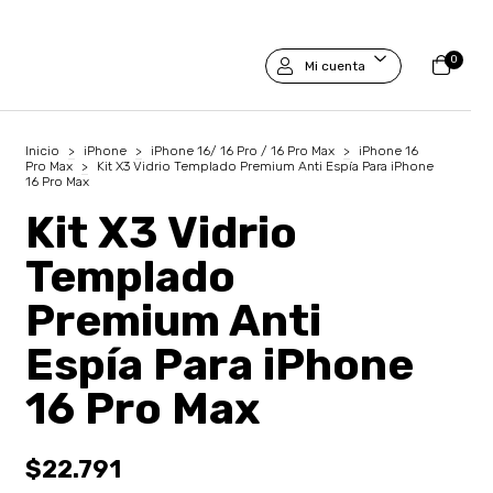
0
Mi cuenta
Inicio
>
iPhone
>
iPhone 16/ 16 Pro / 16 Pro Max
>
iPhone 16
Pro Max
>
Kit X3 Vidrio Templado Premium Anti Espía Para iPhone
16 Pro Max
Kit X3 Vidrio
Templado
Premium Anti
Espía Para iPhone
16 Pro Max
$22.791