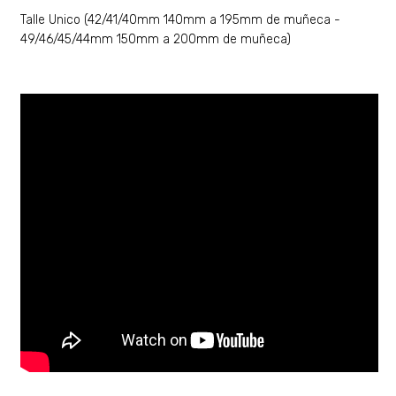
Talle Unico (42/41/40mm 140mm a 195mm de muñeca -
49/46/45/44mm 150mm a 200mm de muñeca)