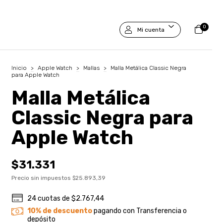
0
Mi cuenta
Inicio
>
Apple Watch
>
Mallas
>
Malla Metálica Classic Negra
para Apple Watch
Malla Metálica
Classic Negra para
Apple Watch
$31.331
Precio sin impuestos
$25.893,39
24
cuotas de
$2.767,44
10% de descuento
pagando con Transferencia o
depósito