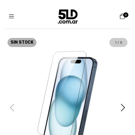
0
SIN STOCK
1
/
5